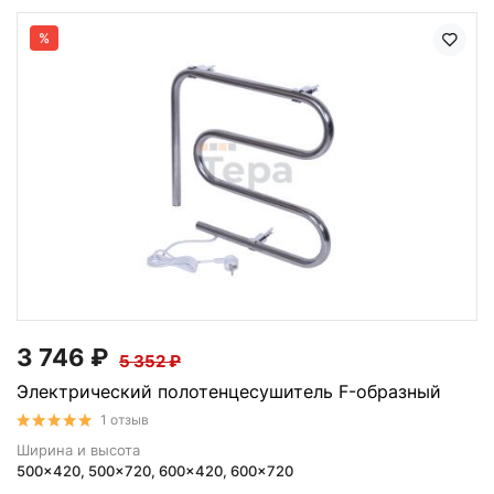
%
3 746
₽
5 352
₽
Электрический полотенцесушитель F-образный
1 отзыв
Ширина и высота
500x420, 500x720, 600x420, 600x720