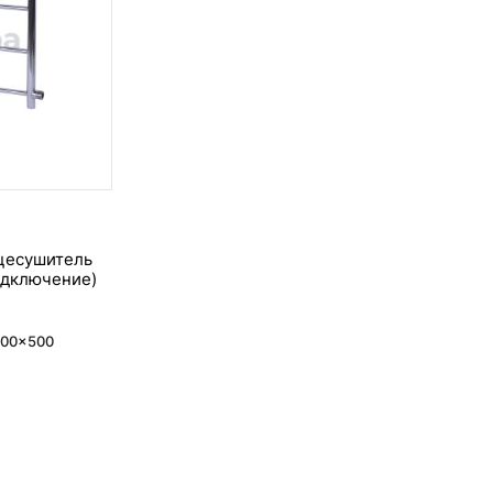
цесушитель
одключение)
600x500