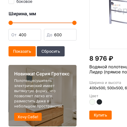
боковое
Ширина, мм
От
До
8 976
₽
Водяной полотен
Лидер (прямое п
Новинка! Серия Гротекс
Полотенцесушитель
Ширина и высота
электрический имеет
400х500, 500x500, 
вытянутую форму, что
позволяет легко его
Цвет
разместить даже в
небольшом пространстве.
Купить
Хочу Себе!