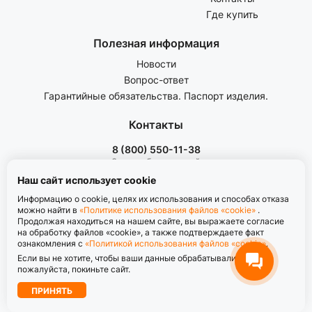
Где купить
Полезная информация
Новости
Вопрос-ответ
Гарантийные обязательства. Паспорт изделия.
Контакты
8 (800) 550-11-38
Звонок бесплатный
пн-пт с 8.00 до 17.00
Наш сайт использует cookie
Информацию о cookie, целях их использования и способах отказа
можно найти в
«Политике использования файлов «cookie»
.
Продолжая находиться на нашем сайте, вы выражаете согласие
на обработку файлов «cookie», а также подтверждаете факт
ознакомления с
«Политикой использования файлов «cookie»
.
Политика обработки персональных данных
Если вы не хотите, чтобы ваши данные обрабатывались,
Политика использования файлов «cookie»
пожалуйста, покиньте сайт.
© Производство и продажа полотенцесушителей для ванной
ПРИНЯТЬ
2003-2026 ТЭРА. Все права защищены.