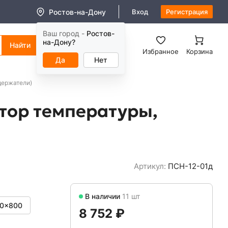
Ростов-на-Дону
Вход
Регистрация
Ваш город -
Ростов-
8 (800) 550-11-38
на-Дону?
Заказать звонок
Избранное
Корзина
Да
Нет
держатели)
тор температуры,
Артикул:
ПСН-12-01д
В наличии
11 шт
0x800
8 752 ₽