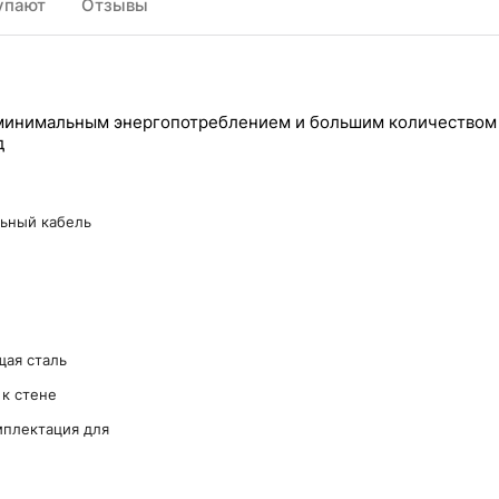
упают
Отзывы
минимальным энергопотреблением и большим количеством
д
льный кабель
ая сталь
к стене
мплектация для