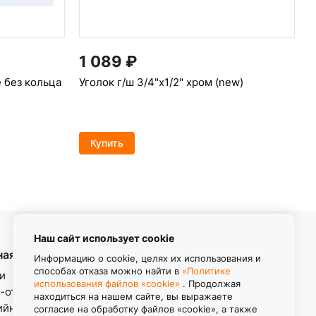
1 089
₽
 без кольца
Уголок г/ш 3/4"х1/2" хром (new)
Купить
Наш сайт использует cookie
ная информация
Контакты
Информацию о cookie, целях их использования и
способах отказа можно найти в
«Политике
и
использования файлов «cookie»
. Продолжая
8 (800) 550-11-38
-ответ
находиться на нашем сайте, вы выражаете
Звонок бесплатный
ийные обязательства.
согласие на обработку файлов «cookie», а также
пн-пт с 8.00 до 17.00