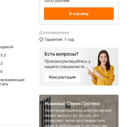
3500 рублей
В корзину
Дополнительно
Гарантия: 1 год
водяной
Есть вопросы?
3,2
Проконсультируйтесь у
53
нашего специалиста
40
Консультация
нержавеющая
сталь
Новинка! Серия Гротекс
Полотенцесушитель электрический
имеет вытянутую форму, что
позволяет легко его разместить
даже в небольшом пространстве.