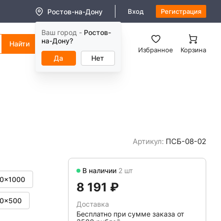
Ростов-на-Дону
Вход
Регистрация
Ваш город -
Ростов-
8 (800) 550-11-38
на-Дону?
Заказать звонок
Избранное
Корзина
Да
Нет
Артикул:
ПСБ-08-02
В наличии
2 шт
0x1000
8 191 ₽
0x500
Доставка
Бесплатно при сумме заказа от