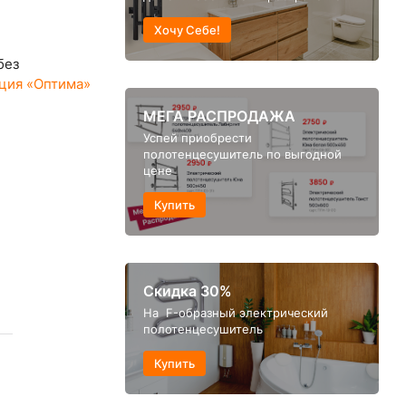
Хочу Себе!
без
ция «Оптима»
МЕГА РАСПРОДАЖА
Успей приобрести
полотенцесушитель по выгодной
цене
Купить
Скидка 30%
На F-образный электрический
полотенцесушитель
Купить